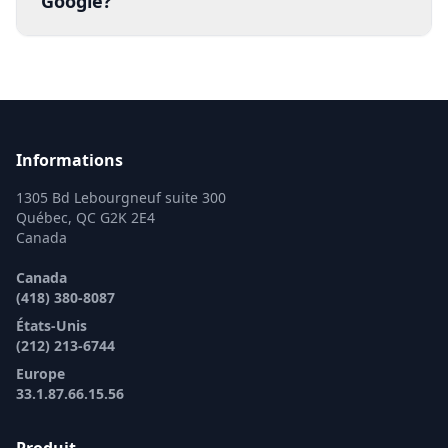
Google?
Informations
1305 Bd Lebourgneuf suite 300
Québec, QC G2K 2E4
Canada
Canada
(418) 380-8087
États-Unis
(212) 213-6744
Europe
33.1.87.66.15.56