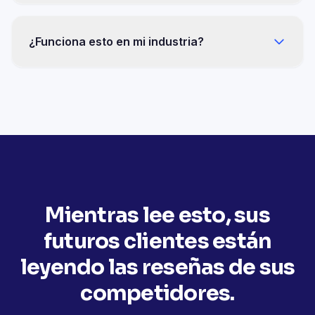
No tendrá que gestionar nada. Cero minutos
por semana después de la instalación,
¿Funciona esto en mi industria?
respuestas a las reseñas incluidas.
Osteopatía, construcción, seguros,
automoción, inmobiliaria, alimentación, turismo
— 13 sectores documentados con las mismas
mecánicas.
Mientras lee esto, sus
futuros clientes están
leyendo las reseñas de sus
competidores.