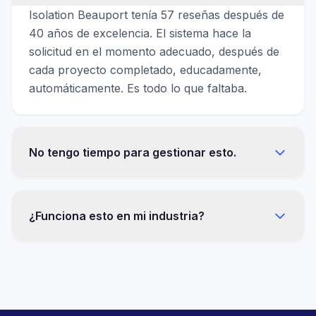
Isolation Beauport tenía 57 reseñas después de
40 años de excelencia. El sistema hace la
solicitud en el momento adecuado, después de
cada proyecto completado, educadamente,
automáticamente. Es todo lo que faltaba.
No tengo tiempo para gestionar esto.
No tendrá que gestionar nada. Cero minutos
por semana después de la instalación,
¿Funciona esto en mi industria?
respuestas a las reseñas incluidas.
Osteopatía, construcción, seguros,
automoción, inmobiliaria, alimentación, turismo
— 13 sectores documentados con las mismas
mecánicas.