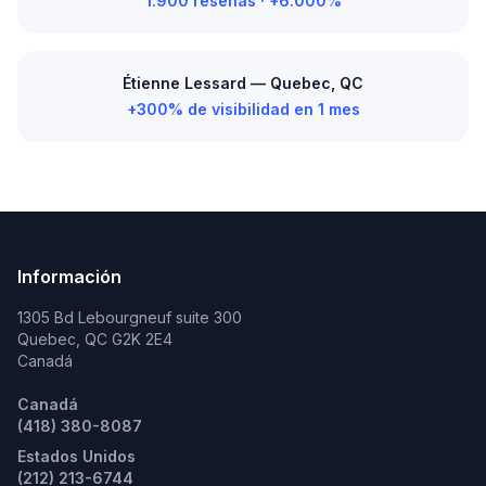
1.900 reseñas · +6.000%
Étienne Lessard — Quebec, QC
+300% de visibilidad en 1 mes
Información
1305 Bd Lebourgneuf suite 300
Quebec, QC G2K 2E4
Canadá
Canadá
(418) 380-8087
Estados Unidos
(212) 213-6744