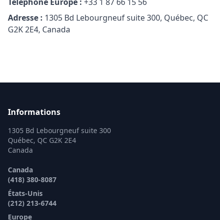
Téléphone Europe :
+33 1 87 66 15 56
Adresse :
1305 Bd Lebourgneuf suite 300, Québec, QC
G2K 2E4, Canada
Informations
1305 Bd Lebourgneuf suite 300
Québec, QC G2K 2E4
Canada
Canada
(418) 380-8087
États-Unis
(212) 213-6744
Europe