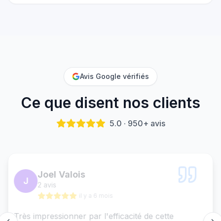
Avis Google vérifiés
Ce que disent nos clients
5.0 · 950+ avis
Marie-Claude Sigmen
MC
4 avis
il y a un an
Ohh je n'ai que de bons mots...équipe très