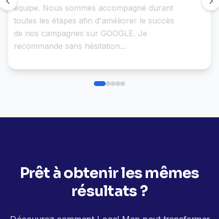
professionnelle, vraiment efficaces. Très
facile de les joindre. Je ne suis pas la
personne qui connaît comment fonctionne le
marketing en ligne : ils m'accompagnent à
chaque étape, me suggère des solutions a
mon niveau, ce qui me fait maintenant dire
que c'est...plus facile !! c'est pas peu dire!! Et
ils ont aussi été très accommodant pour
pouvoir me servir. Merci pour tout. Et
maintenant, on travaille ENSEMBLE !...pour 1
an!! Très excitée!