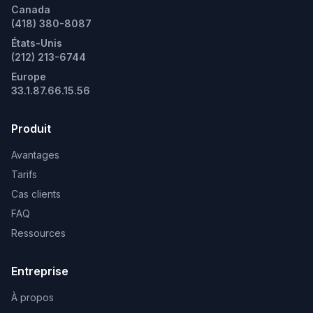
Informations
1305 Bd Lebourgneuf suite 300
Québec, QC G2K 2E4
Canada
Canada
(418) 380-8087
États-Unis
(212) 213-6744
Europe
33.1.87.66.15.56
Produit
Avantages
Tarifs