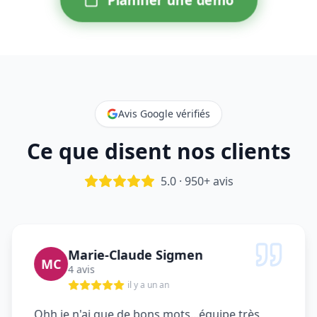
Avis Google vérifiés
Ce que disent nos clients
5.0 · 950+ avis
Marie-Claude Sigmen
MC
4 avis
il y a un an
Ohh je n'ai que de bons mots...équipe très