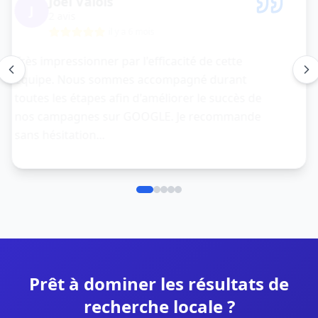
Marie-Claude Sigmen
MC
4 avis
il y a un an
Ohh je n'ai que de bons mots...équipe très
professionnelle, vraiment efficaces. Très facile
de les joindre. Je ne suis pas la personne qui
connaît comment fonctionne le marketing en
ligne : ils m'accompagnent à chaque étape,
me suggère des solutions a mon niveau, ce
qui me fait maintenant dire que c'est...plus
facile !! c'est pas peu dire!! Et ils ont aussi été
très accommodant pour pouvoir me servir.
Merci pour tout. Et maintenant, on travaille
ENSEMBLE !...pour 1 an!! Très excitée!