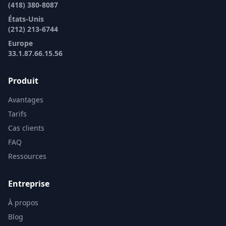
Informations
1305 Bd Lebourgneuf suite 300
Québec, QC G2K 2E4
Canada
Canada
(418) 380-8087
États-Unis
(212) 213-6744
Europe
33.1.87.66.15.56
Produit
Avantages
Tarifs
Cas clients
FAQ