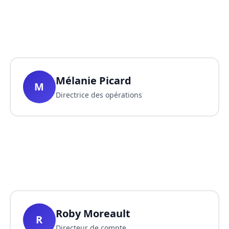
Mélanie Picard
M
Directrice des opérations
Roby Moreault
R
Directeur de compte