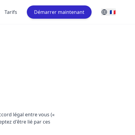
Tarifs
Démarrer maintenant
🇫🇷
ccord légal entre vous («
eptez d'être lié par ces