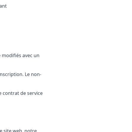
lant
e modifiés avec un
nscription. Le non-
 contrat de service
re site web, notre