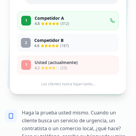
Competidor A
1
4.8
(312)
Competidor B
2
4.6
(187)
Usted (actualmente)
7
4.2
(23)
Los clientes nunca bajan tanto...
Haga la prueba usted mismo. Cuando un
cliente busca un servicio de urgencia, un
contratista o un comercio local, ¿qué hace?