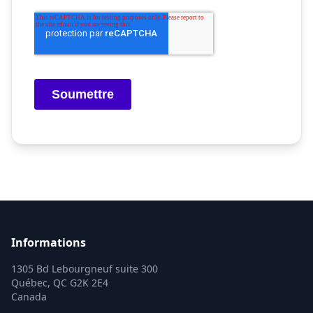
Informations
1305 Bd Lebourgneuf suite 300
Québec, QC G2K 2E4
Canada